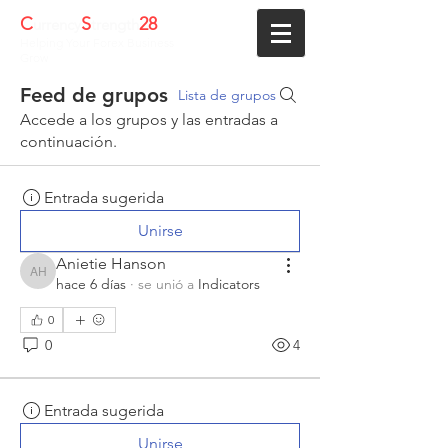
C
S
28
urrency
trength
Helping Your Forex Business
Grow
Feed de grupos
Lista de grupos
Accede a los grupos y las entradas a
continuación.
Entrada sugerida
Unirse
Anietie Hanson
Anietie Hanson
hace 6 días
·
se unió a
Indicators
0
0
4
Entrada sugerida
Unirse