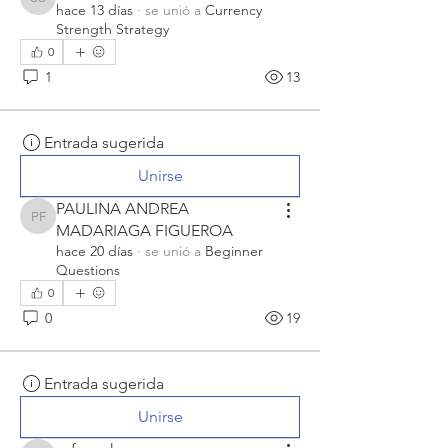
Stephen Stocker
hace 13 días
·
se unió a
Currency
Strength Strategy
0
1
13
Entrada sugerida
Unirse
PAULINA ANDREA
PAULINA ANDREA MADARIAGA FIGUEROA
MADARIAGA FIGUEROA
hace 20 días
·
se unió a
Beginner
Questions
0
0
19
Entrada sugerida
Unirse