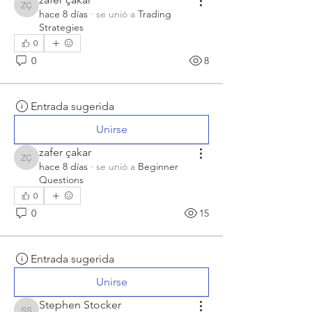
zafer çakar
hace 8 días
·
se unió a
Trading
Strategies
0
0
8
Entrada sugerida
Unirse
zafer çakar
zafer çakar
hace 8 días
·
se unió a
Beginner
Questions
0
0
15
Entrada sugerida
Unirse
Stephen Stocker